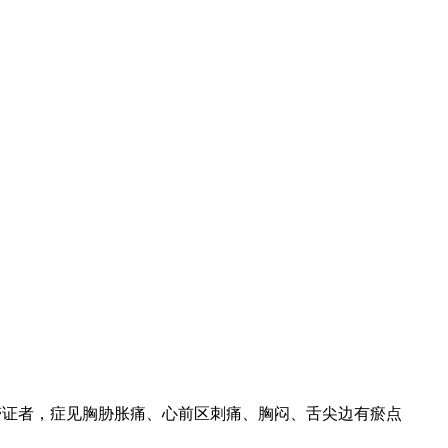
症见胸胁胀痛、心前区刺痛、胸闷、舌尖边有瘀点