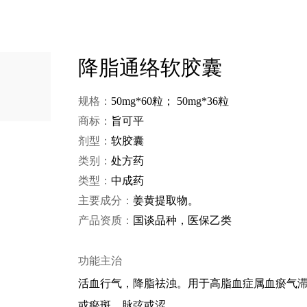
降脂通络软胶囊
规格：
50mg*60粒； 50mg*36粒
商标：
旨可平
剂型：
软胶囊
类别：
处方药
类型：
中成药
主要成分：
姜黄提取物。
产品资质：
国谈品种，医保乙类
功能主治
活血行气，降脂祛浊。用于高脂血症属血瘀气滞证者，
或瘀斑、脉弦或涩。